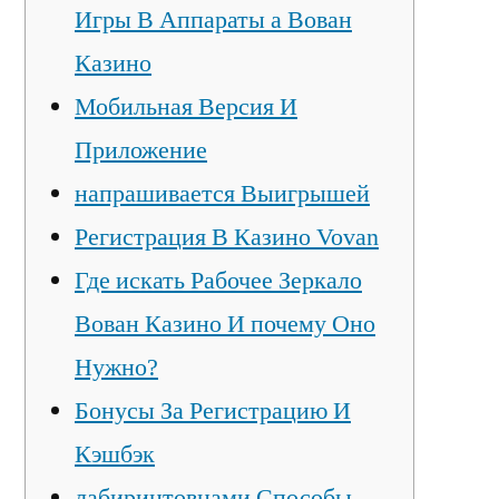
Игры В Аппараты а Вован
Казино
Мобильная Версия И
Приложение
напрашивается Выигрышей
Регистрация В Казино Vovan
Где искать Рабочее Зеркало
Вован Казино И почему Оно
Нужно?
Бонусы За Регистрацию И
Кэшбэк
лабиринтовцами Способы