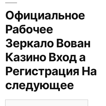
Официального
Официальное
Сайта
Онлайн
Рабочее
Казино
Вован
Зеркало Вован
Казино Вход а
Регистрация На
следующее