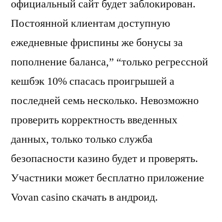
официальный сайт будет заблокирован.
Постоянной клиентам доступную
ежедневные фриспины же бонусы за
пополнение баланса,” “только регрессной
кешбэк 10% спасась проигрышей а
последней семь несколько. Невозможно
проверить корректность введенных
данных, только только служба
безопасности казино будет и проверять.
Участники может бесплатно приложение
Vovan casino скачать в андроид.