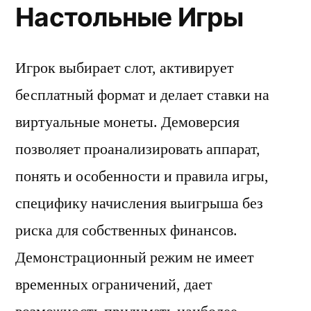
Настольные Игры
Игрок выбирает слот, активирует
бесплатный формат и делает ставки на
виртуальные монеты. Демоверсия
позволяет проанализировать аппарат,
понять и особенности и правила игры,
специфику начисления выигрыша без
риска для собственных финансов.
Демонстрационный режим не имеет
временных ограничений, дает