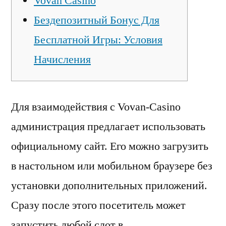
Vovan Casino
Бездепозитный Бонус Для
Бесплатной Игры: Условия
Начисления
Для взаимодействия с Vovan-Casino
администрация предлагает использовать
официальному сайт. Его можно загрузить
в настольном или мобильном браузере без
установки дополнительных приложений.
Сразу после этого посетитель может
запустить любой слот в