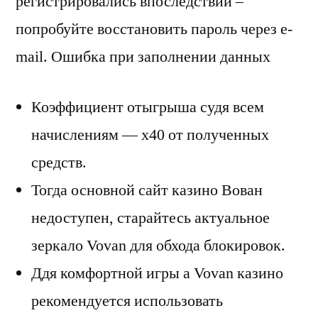
регистрировались впоследствии –
попробуйте восстановить пароль через e-
mail. Ошибка при заполнении данных
Коэффициент отыгрыша судя всем
начислениям — х40 от полученных
средств.
Тогда основной сайт казино Вован
недоступен, старайтесь актуальное
зеркало Vovan для обхода блокировок.
Ддя комфортной игры а Vovan казино
рекомендуется использовать