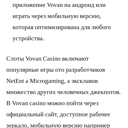
приложение Vovan на андроид или
играть через мобильную версию,
которая оптимизирована для любого
устройства.
Слоты Vovan Casino включают
популярные игры ото разработчиков
NetEnt а Microgaming, а эксклавов
множество других человечных джекпотов.
В Vovan casino можно пойти через
официальный сайт, доступное рабочее
зеркало, мобильную версию например