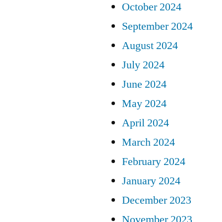
October 2024
September 2024
August 2024
July 2024
June 2024
May 2024
April 2024
March 2024
February 2024
January 2024
December 2023
November 2023