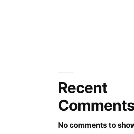
Recent
Comment
No comments to show