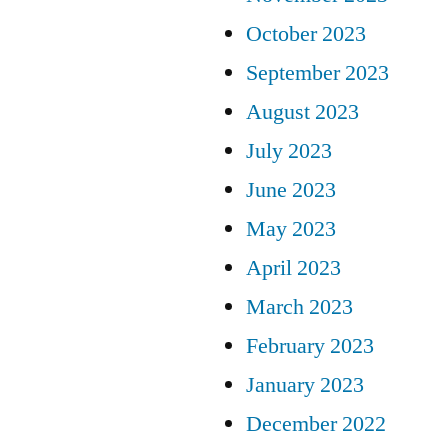
October 2023
September 2023
August 2023
July 2023
June 2023
May 2023
April 2023
March 2023
February 2023
January 2023
December 2022