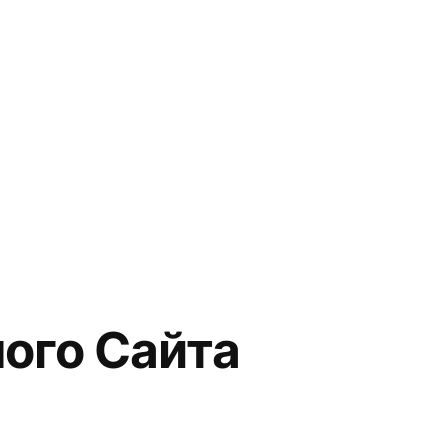
ого Сайта