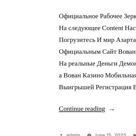
Официальное Рабочее Зерк
На следующее Content На
Погрузитесь И мир Азарта
Официальным Сайт Вован 
На реальные Деньги Демо
а Вован Казино Мобильна
Выигрышей Регистрация 
“Рабочее
Continue reading
Зеркало
Официаль
Posted
admin
June 15, 2025