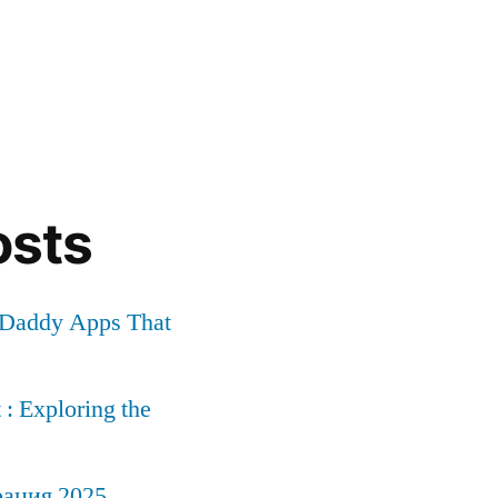
osts
r Daddy Apps That
: Exploring the
рация 2025