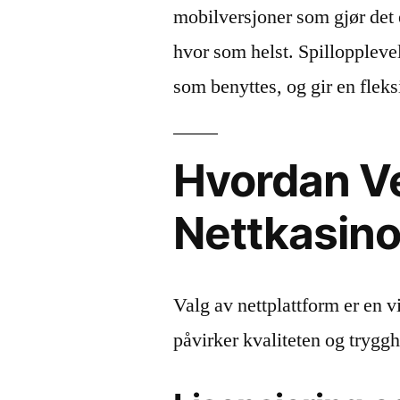
mobilversjoner som gjør det e
hvor som helst. Spilloppleve
som benyttes, og gir en flek
Hvordan Ve
Nettkasin
Valg av nettplattform er en vi
påvirker kvaliteten og trygg