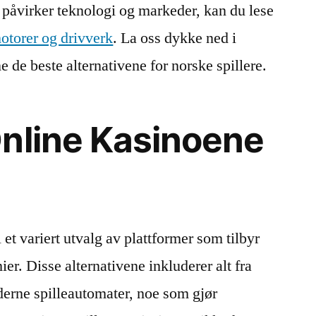
, påvirker teknologi og markeder, kan du lese
otorer og drivverk
. La oss dykke ned i
e de beste alternativene for norske spillere.
nline Kasinoene
l et variert utvalg av plattformer som tilbyr
r. Disse alternativene inkluderer alt fra
oderne spilleautomater, noe som gjør