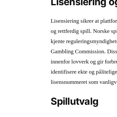
Lisensiering o
Lisensiering sikrer at plattf
og rettferdig spill. Norske spi
kjente reguleringsmyndighe
Gambling Commission. Disse 
innenfor lovverk og gir forbr
identifisere ekte og pålitelig
lisensnummeret som vanligvis
Spillutvalg