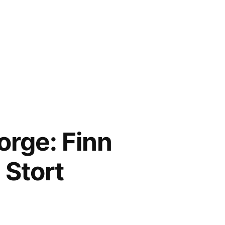
orge: Finn
 Stort