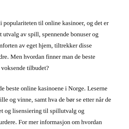
Beste
Online
Kasinoene
 populariteten til online kasinoer, og det er
i
t utvalg av spill, spennende bonuser og
Norge:
mforten av eget hjem, tiltrekker disse
Finn
Ut
aldre. Men hvordan finner man de beste
Hvor
g voksende tilbudet?
Du
Kan
Spille
 de beste online kasinoene i Norge. Leserne
og
pille og vinne, samt hva de bør se etter når de
Vinne
Stort
t og lisensiering til spillutvalg og
vurdere. For mer informasjon om hvordan